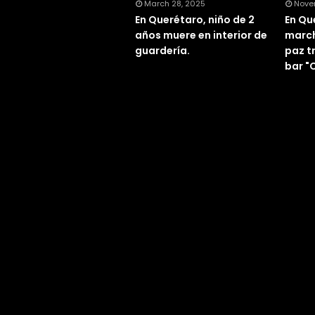
March 28, 2025
Nove
En Querétaro, niño de 2
En Qu
años muere en interior de
march
guardería.
paz t
bar "