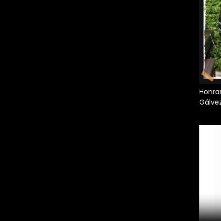
Honran
Gálve