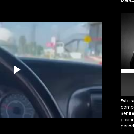
MARCA
Esta s
compa
Beníte
pasión
perio