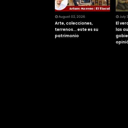
August 02, 2026
July 
Arte, colecciones,
El ve
terrenos... este es su
las a
patrimonio
gobie
opini