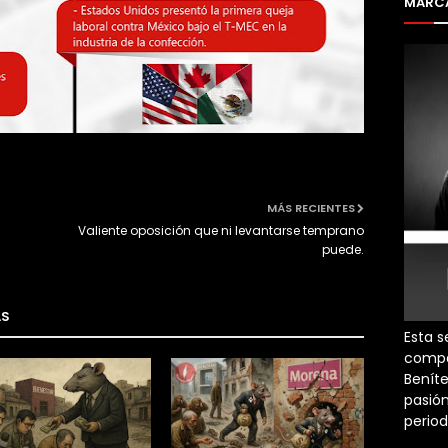
MARCA
MÁS RECIENTES
Valiente oposición que ni levantarse temprano
puede.
AS
Esta s
compa
Beníte
pasión
perio