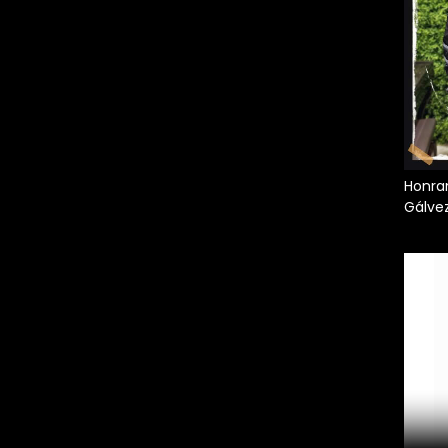
Honran
Gálve