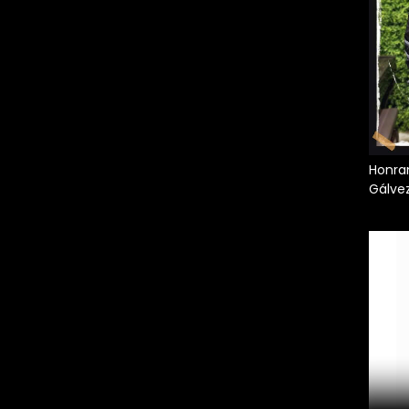
Honran
Gálve