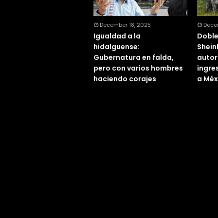
December 18, 2025
Dece
Igualdad a la
Doble
hidalguense:
Shein
Gubernatura en falda,
autor
pero con varios hombres
ingre
haciendo corajes
a Méx