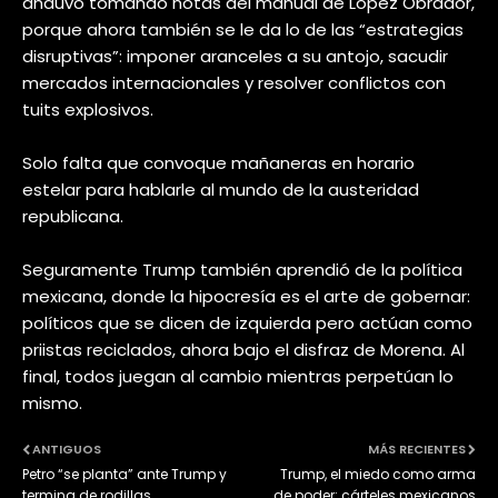
anduvo tomando notas del manual de López Obrador,
porque ahora también se le da lo de las “estrategias
disruptivas”: imponer aranceles a su antojo, sacudir
mercados internacionales y resolver conflictos con
tuits explosivos.
Solo falta que convoque mañaneras en horario
estelar para hablarle al mundo de la austeridad
republicana.
Seguramente Trump también aprendió de la política
mexicana, donde la hipocresía es el arte de gobernar:
políticos que se dicen de izquierda pero actúan como
priistas reciclados, ahora bajo el disfraz de Morena. Al
final, todos juegan al cambio mientras perpetúan lo
mismo.
ANTIGUOS
MÁS RECIENTES
Petro “se planta” ante Trump y
Trump, el miedo como arma
termina de rodillas
de poder: cárteles mexicanos