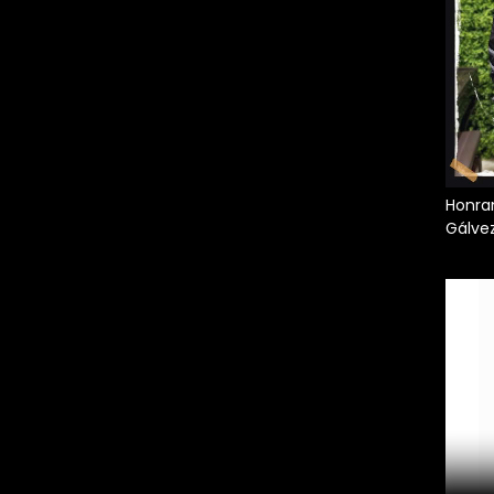
Honran
Gálve