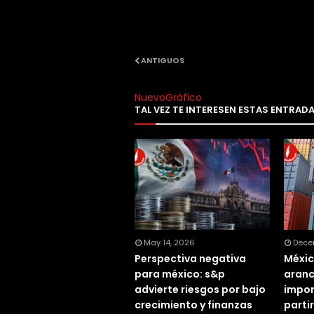
ANTIGUOS
NuevoGráfico
TAL VEZ TE INTERESEN ESTAS ENTRAD
May 14, 2026
Dece
Perspectiva negativa
Méxic
para méxico: s&p
aranc
advierte riesgos por bajo
impor
crecimiento y finanzas
parti