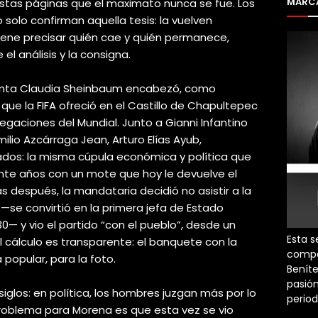
MARCA
stas páginas que el maximato nunca se fue. Los
solo confirman aquella tesis: la vuelven
iene precisar quién cae y quién permanece,
el análisis y la consigna.
sidenta Claudia Sheinbaum encabezó, como
 que la FIFA ofreció en el Castillo de Chapultepec
legaciones del Mundial. Junto a Gianni Infantino
milio Azcárraga Jean, Arturo Elías Ayub,
dos: la misma cúpula económica y política que
nte años con un mote que hoy le devuelve el
ras después, la mandataria decidió no asistir a la
—se convirtió en la primera jefa de Estado
0— y vio el partido “con el pueblo”, desde un
Esta s
l cálculo es transparente: el banquete con la
compa
a popular, para la foto.
Beníte
pasión
siglos: en política, los hombres juzgan más por lo
perio
problema para Morena es que esta vez se vio