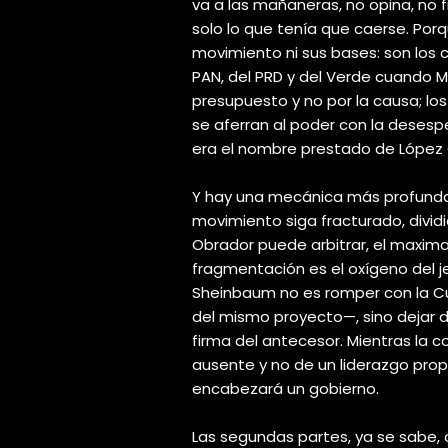
va a las mañaneras, no opina, no 
solo lo que tenía que caerse. Por
movimiento ni sus bases: son los c
PAN, del PRD y del Verde cuando M
presupuesto y no por la causa; l
se aferran al poder con la desesp
era el nombre prestado de López 
Y hay una mecánica más profunda,
movimiento siga fracturado, divid
Obrador puede arbitrar, el maximat
fragmentación es el oxígeno del j
Sheinbaum no es romper con la C
del mismo proyecto—, sino dejar de 
firma del antecesor. Mientras la c
ausente y no de un liderazgo propi
encabezará un gobierno.
Las segundas partes, ya se sabe, c