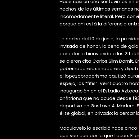
Hace casi un año sostuvimos en e
hechos de las últimas semanas no 
incómodamente literal. Pero conv
porque ahí está la diferencia entre 
La noche del 10 de junio, la pre
invitada de honor, la cena de gala
para dar la bienvenida a las 211 de
se dieron cita Carlos Slim Domit, E
gobernadores, senadores y diputa
el lopezobradorismo bautizó dura
espejo, los “fifís”. Veinticuatro ho
inauguración en el Estadio Azteca 
anfitriona que no acude desde 193
deportivo en Gustavo A. Madero. E
élite global, en privado; la cercaní
Maquiavelo lo escribió hace cinco 
que ven que por lo que tocan. El 