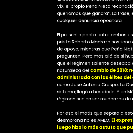
ViX, el propio Peña Nieto reconoci
queríamos que ganara”. La frase, 
cualquier denuncia opositora.
El presunto pacto entre ambos es
priista Roberto Madrazo sostiene
de apoyo, mientras que Peña Nieto
pregunten. Pero más allá de si hu
que el régimen saliente deseaba e
naturaleza del
cambio de 2018: n
administrada con las élites del
como José Antonio Crespo. La Cua
sistema; llegó a heredarlo. Y en M
régimen suelen ser mudanzas de r
Por eso el matiz que separa a este
desmorona no es AMLO.
El expres
luego hizo lo más astuto que p