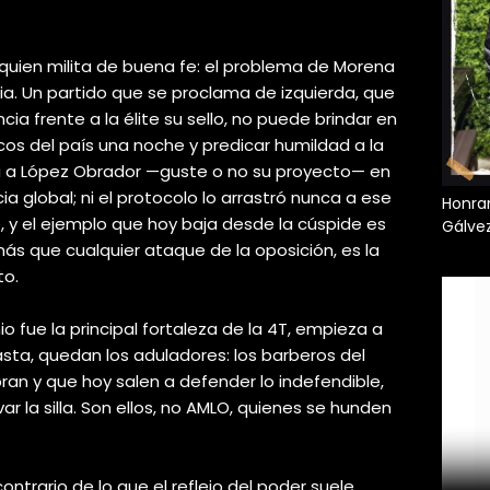
quien milita de buena fe: el problema de Morena
ia. Un partido que se proclama de izquierda, que
ncia frente a la élite su sello, no puede brindar en
cos del país una noche y predicar humildad a la
a a López Obrador —guste o no su proyecto— en
a global; ni el protocolo lo arrastró nunca a ese
Honran
, y el ejemplo que hoy baja desde la cúspide es
Gálve
 más que cualquier ataque de la oposición, es la
to.
o fue la principal fortaleza de la 4T, empieza a
asta, quedan los aduladores: los barberos del
ran y que hoy salen a defender lo indefendible,
ar la silla. Son ellos, no AMLO, quienes se hunden
contrario de lo que el reflejo del poder suele