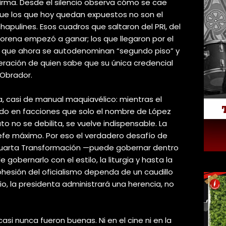
firma. Desde el silencio observa cómo se cae
que los que hoy quedan expuestos no son el
hapulines. Esos cuadros que saltaron del PRI, del
orena empezó a ganar; los que llegaron por el
os que ahora se autodenominan “segundo piso” y
eración de quien sabe que su única credencial
Obrador.
 casi de manual maquiavélico: mientras el
ido en facciones que solo el nombre de López
o no se debilita, se vuelve indispensable. La
efe máximo. Por eso el verdadero desafío de
uarta Transformación —puede gobernar dentro
gobernarlo con el estilo, la liturgia y hasta la
ohesión del oficialismo dependa de un caudillo
o, la presidenta administrará una herencia, no
asi nunca fueron buenas. Ni en el cine ni en la