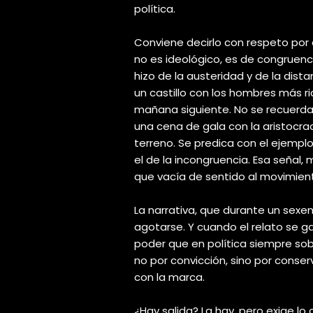
política.
Conviene decirlo con respeto por 
no es ideológico, es de congruenc
hizo de la austeridad y de la dista
un castillo con los hombres más ri
mañana siguiente. No se recuerd
una cena de gala con la aristocraci
terreno. Se predica con el ejemplo
el de la incongruencia. Esa señal,
que vacía de sentido al movimien
La narrativa, que durante un sexeni
agotarse. Y cuando el relato se g
poder que en política siempre sob
no por convicción, sino por conserv
con la marca.
¿Hay salida? La hay, pero exige lo 