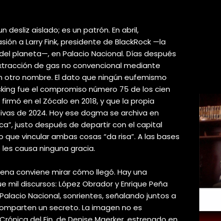
desliz aislado; es un patrón. En abril,
ión a Larry Fink, presidente de BlackRock —la
del planeta—, en Palacio Nacional. Días después
extracción de gas no convencional mediante
on otro nombre. El dato que ningún eufemismo
acking fue el compromiso número 75 de los cien
irmó en el Zócalo en 2018, y que la propia
tivas de 2024. Hoy ese dogma se archiva en
a”, justo después de departir con el capital
jo que vincular ambas cosas “da risa”. A las bases
 les causa ninguna gracia.
ena conviene mirar cómo llegó. Hay una
e mil discursos: López Obrador y Enrique Peña
 Palacio Nacional, sonrientes, señalando juntos a
omparten un secreto. La imagen no es
Crónica del Fin, de Denise Maerker, estrenado en