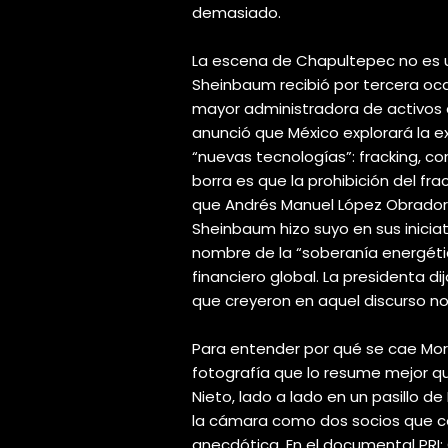
demasiado.
La escena de Chapultepec no es un 
Sheinbaum recibió por tercera ocas
mayor administradora de activos 
anunció que México explorará la 
“nuevas tecnologías”: fracking, c
borra es que la prohibición del fr
que Andrés Manuel López Obrador f
Sheinbaum hizo suyo en sus inicia
nombre de la “soberanía energétic
financiero global. La presidenta di
que creyeron en aquel discurso no
Para entender por qué se cae Mor
fotografía que lo resume mejor qu
Nieto, lado a lado en un pasillo de
la cámara como dos socios que c
anecdótica. En el documental PRI: 