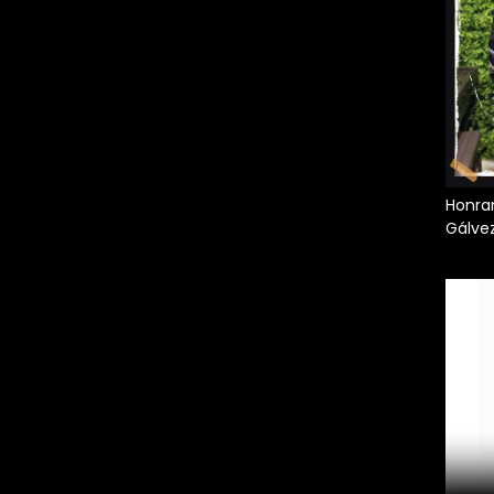
Honran
Gálve