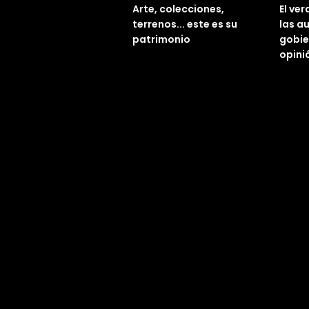
Arte, colecciones,
El ve
terrenos... este es su
las a
patrimonio
gobie
opini