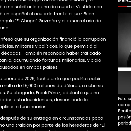
MARCA
ó a no solicitar la pena de muerte. Vestido con
 en español el acuerdo frente al juez Brian
aquín “El Chapo” Guzmán y al exsecretario de
Luna.
fesó que su organización financió la corrupción
ías, militares y políticos, lo que permitió al
te décadas. También reconoció haber traficado
anilo, acumulando fortunas millonarias, y pidió
 causados en ambos países.
 de enero de 2026, fecha en la que podría recibir
ulta de 15,000 millones de dólares, a cubrirse
os. Su abogado, Frank Pérez, adelantó que no
Esta s
idades estadounidenses, descartando la
compa
lices o funcionarios.
Beníte
pasión
o después de su entrega en circunstancias poco
perio
o una traición por parte de los herederos de “El