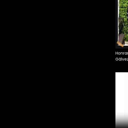
Honran
Gálve