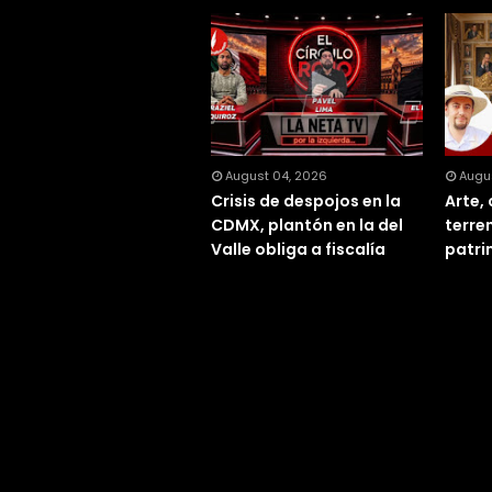
August 04, 2026
Augu
Crisis de despojos en la
Arte,
CDMX, plantón en la del
terren
Valle obliga a fiscalía
patri