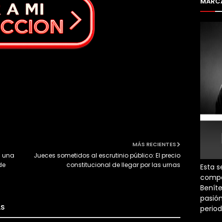
MARCA
MÁS RECIENTES
a una
Jueces sometidos al escrutinio público: El precio
de
constitucional de llegar por las urnas
Esta s
compa
Beníte
pasión
AS
perio