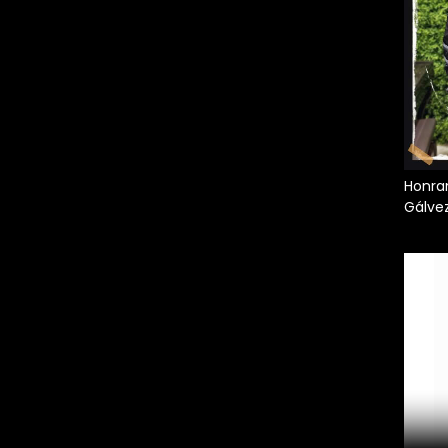
Honran
Gálve